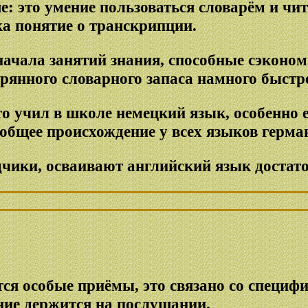
: это умение пользоваться словарём и чит
ка понятие о транскрипции.
я начала занятий знания, способные сэконо
рянного словарного запаса намного быстр
то учил в школе немецкий язык, особенно 
общее происхождение у всех языков герма
чики, осваивают английский язык достато
ются особые приёмы, это связано со специ
ение держится на послушании.