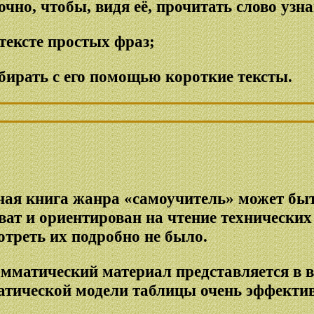
очно, чтобы, видя её, прочитать слово узн
тексте простых фраз;
збирать с его помощью короткие тексты.
нная книга жанра «самоучитель» может бы
ат и ориентирован на чтение технических 
отреть их подробно не было.
амматический материал представляется в в
атической модели таблицы очень эффекти