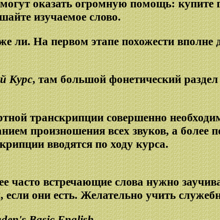
 могут оказать огромную помощь: купите 
шайте изучаемое слово.
е ли. На первом этапе похожести вполне 
й Курс
, там большой фонетический разде
ртной транскрипции совершенно необходим
анием произношения всех звуков, а более
скрипции вводятся по ходу курса.
ее часто встречающие слова нужно заучив
, если они есть. Желательно учить служебн
den's Basic English.