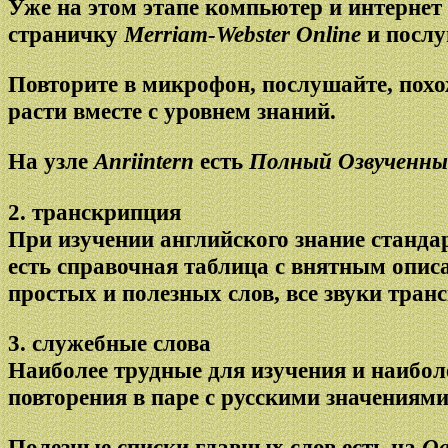
Уже на этом этапе компьютер и интернет
страничку
Merriam-Webster Online
и послу
Повторите в микрофон, послушайте, похож
расти вместе с уровнем знаний.
На узле
Anriintern
есть
Полный Озвученны
2. транскрипция
При изучении английского знание станда
есть справочная таблица с внятным опис
простых и полезных слов, все звуки тран
3. служебные слова
Наиболее трудные для изучения и наибол
повторения в паре с русскими значениями
Полезные списки главных слов есть на
Og