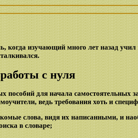
ь, когда изучающий много лет назад учил 
сталкивался.
работы с нуля
х пособий для начала самостоятельных за
амоучители, ведь требования хоть и специ
акомые слова, видя их написанными, и нао
оиска в словаре;