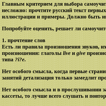
Главным критерием для выбора самоучите
несложно: прочтите русский текст первых
иллюстрации и примеры. Должно быть ин
Попробуйте оценить, решает ли самоучит
1. прочтение слов
Есть ли правила произношения звуков, и
произношения: глаголы
live
и
give
произно
типа
?i?e
.
Нет особого смысла, когда первые стран
занятий детализация только замедлит прог
Нет особого смысла и в прослушивании за
кассеты, то лучше всего слушать и повто