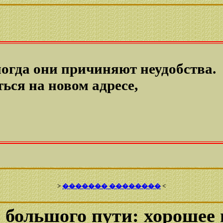
огда они причиняют неудобства.
ться на новом адресе,
>
������� ��������
<
 большого пути: хорошее 