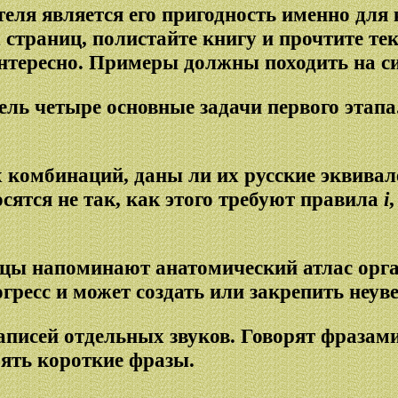
ля является его пригодность именно для 
 страниц, полистайте книгу и прочтите те
тересно. Примеры должны походить на си
ель четыре основные задачи первого этапа
х комбинаций, даны ли их русские эквива
сятся не так, как этого требуют правила
i
ицы напоминают анатомический атлас орга
ресс и может создать или закрепить неуве
писей отдельных звуков. Говорят фразами,
рять короткие фразы.