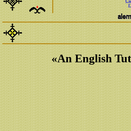
Сл
Г
«An English Tut